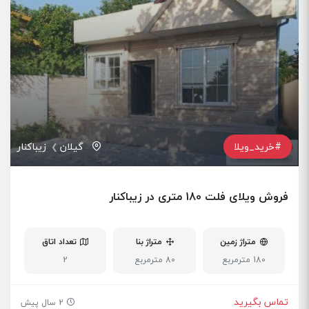
#خرید_ویلا
گیلان
زیباکنار
فروش ویلای فلت 180 متری در زیباکنار
متراژ زمین
متراژ بنا
تعداد اتاق
180 مترمربع
80 مترمربع
2
تماس بگیرید
2 سال پیش