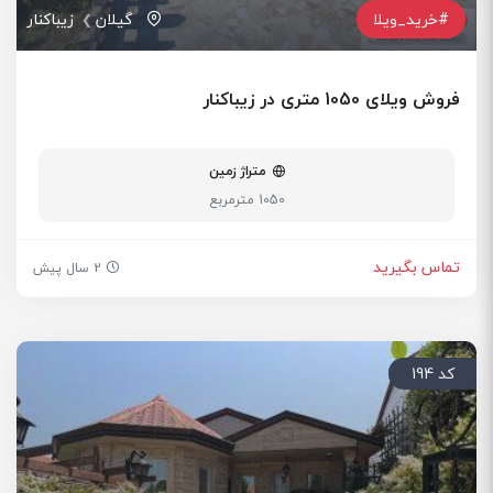
#خرید_ویلا
گیلان
زیباکنار
فروش ویلای 1050 متری در زیباکنار
متراژ زمین
1050 مترمربع
تماس بگیرید
2 سال پیش
کد 194