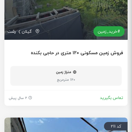
#خرید_زمین
گیلان
رشت
فروش زمین مسکونی 120 متری در حاجی بکنده
متراژ زمین
120 مترمربع
تماس بگیرید
2 سال پیش
کد 211