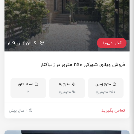
#خرید_ویلا
گیلان
زیباکنار
فروش ویلای شهرکی 250 متری در زیباکنار
متراژ زمین
متراژ بنا
تعداد اتاق
250 مترمربع
90 مترمربع
2
تماس بگیرید
2 سال پیش