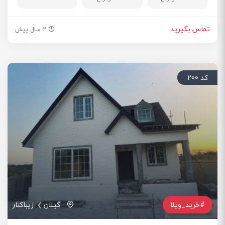
تماس بگیرید
2 سال پیش
کد 200
#خرید_ویلا
گیلان
زیباکنار