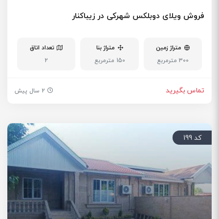
فروش ویلای دوبلکس شهرکی در زیباکنار
متراژ زمین
متراژ بنا
تعداد اتاق
300 مترمربع
150 مترمربع
2
تماس بگیرید
2 سال پیش
کد 199