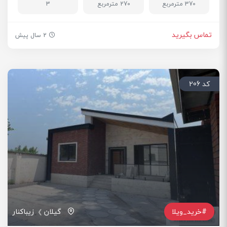
370 مترمربع
270 مترمربع
3
تماس بگیرید
2 سال پیش
کد 206
#خرید_ویلا
گیلان
زیباکنار