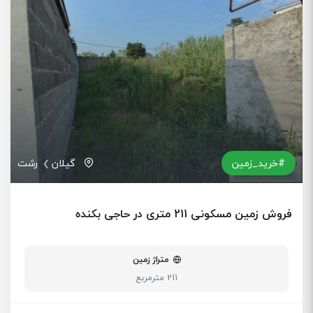
#خرید_زمین
گیلان
رشت
فروش زمین مسکونی 211 متری در حاجی بکنده
متراژ زمین
211 مترمربع