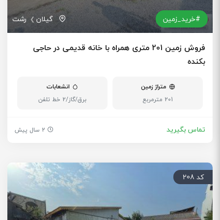
#خرید_زمین
گیلان
رشت
فروش زمین 201 متری همراه با خانه قدیمی در حاجی
بکنده
متراژ زمین
انشعابات
201 مترمربع
برق/گاز/2 خط تلفن
تماس بگیرید
2 سال پیش
کد 208