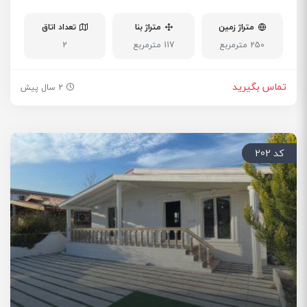
متراژ زمین
متراژ بنا
تعداد اتاق
250 مترمربع
117 مترمربع
2
تماس بگیرید
2 سال پیش
کد 202