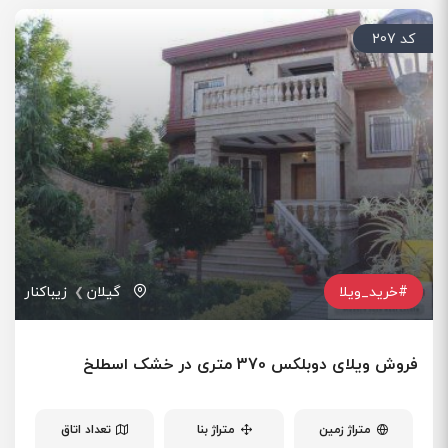
کد 207
#خرید_ویلا
گیلان
زیباکنار
فروش ویلای دوبلکس 370 متری در خشک اسطلخ
متراژ زمین
متراژ بنا
تعداد اتاق