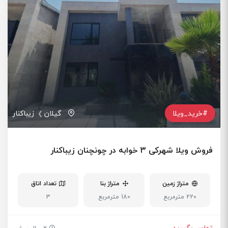
#خرید_ویلا
گیلان
زیباکنار
فروش ویلا شهرکی 3 خوابه در چونچنان زیباکنار
متراژ زمین
متراژ بنا
تعداد اتاق
220 مترمربع
180 مترمربع
3
تماس بگیرید