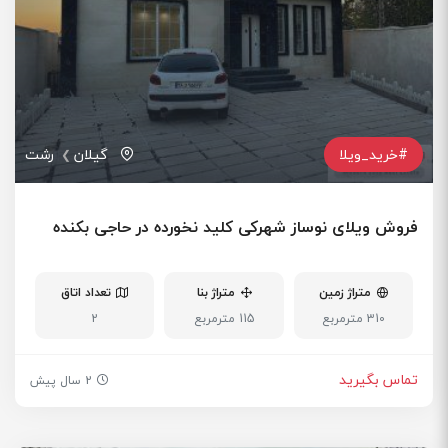
#خرید_ویلا
گیلان
رشت
فروش ویلای نوساز شهرکی کلید نخورده در حاجی بکنده
متراژ زمین
متراژ بنا
تعداد اتاق
310 مترمربع
115 مترمربع
2
تماس بگیرید
2 سال پیش