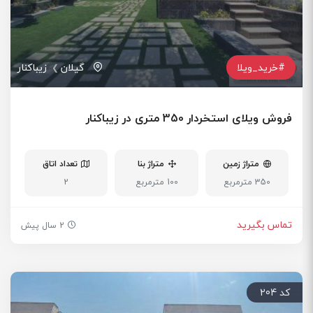
#خرید_ویلا
گیلان
زیباکنار
فروش ویلای استخردار 350 متری در زیباکنار
متراژ زمین
متراژ بنا
تعداد اتاق
350 مترمربع
100 مترمربع
2
تماس بگیرید
2 سال پیش
کد 204