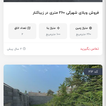
فروش ویلای شهرکی 260 متری در زیباکنار
متراژ زمین
متراژ بنا
تعداد اتاق
260 مترمربع
100 مترمربع
2
تماس بگیرید
2 سال پیش
کد 212