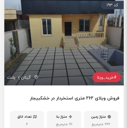
کد 193
#خرید_ویلا
گیلان
رشت
فروش ویلای 262 متری استخردار در خشکبیجار
متراژ زمین
متراژ بنا
تعداد اتاق
262 مترمربع
111 مترمربع
2