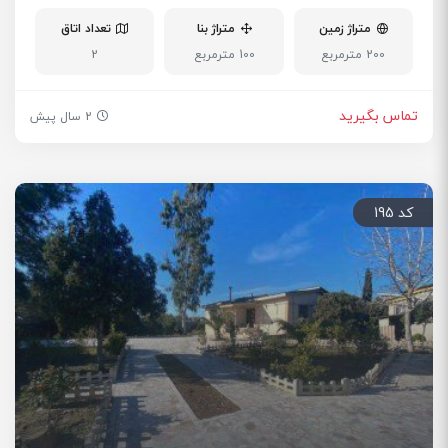
متراژ زمین
متراژ بنا
تعداد اتاق
200 مترمربع
100 مترمربع
2
تماس بگیرید
2 سال پیش
کد 195