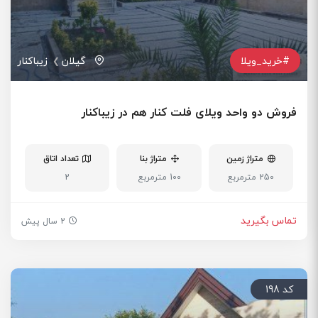
#خرید_ویلا
گیلان
زیباکنار
فروش دو واحد ویلای فلت کنار هم در زیباکنار
متراژ زمین
متراژ بنا
تعداد اتاق
250 مترمربع
100 مترمربع
2
تماس بگیرید
2 سال پیش
کد 198