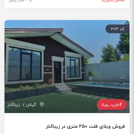
2 سال پیش
کد 203
#خرید_ویلا
گیلان
زیباکنار
فروش ویلای فلت 250 متری در زیباکنار