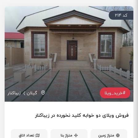
کد 214
#خرید_ویلا
گیلان
زیباکنار
فروش ویلای دو خوابه کلید نخورده در زیباکنار
متراژ زمین
متراژ بنا
تعداد اتاق