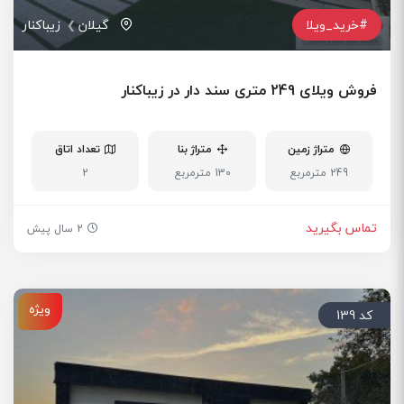
#خرید_ویلا
گیلان
زیباکنار
فروش ویلای 249 متری سند دار در زیباکنار
متراژ زمین
متراژ بنا
تعداد اتاق
249 مترمربع
130 مترمربع
2
تماس بگیرید
2 سال پیش
ویژه
کد 139