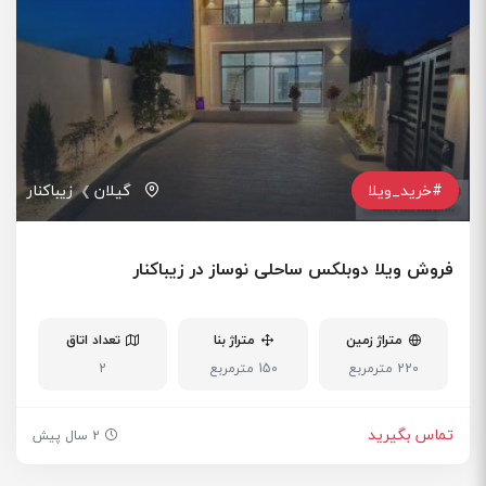
#خرید_ویلا
گیلان
زیباکنار
فروش ویلا دوبلکس ساحلی نوساز در زیباکنار
متراژ زمین
متراژ بنا
تعداد اتاق
220 مترمربع
150 مترمربع
2
تماس بگیرید
2 سال پیش