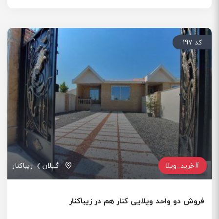
کد 197
#خرید_ویلا
گیلان
زیباکنار
فروش دو واحد ویلایی کنار هم در زیباکنار