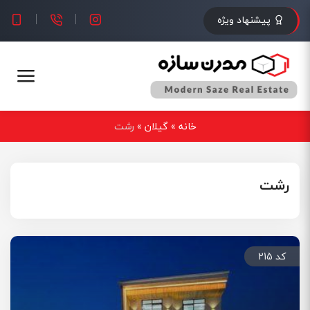
پیشنهاد ویژه
خانه
»
گیلان
»
رشت
رشت
کد 215