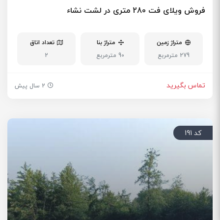
فروش ویلای فت 280 متری در لشت نشاء
متراژ زمین
متراژ بنا
تعداد اتاق
279 مترمربع
90 مترمربع
2
تماس بگیرید
2 سال پیش
کد 191