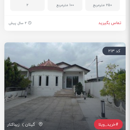
250 مترمربع
100 مترمربع
2
تماس بگیرید
2 سال پیش
کد 213
#خرید_ویلا
گیلان
زیباکنار