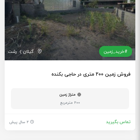
#خرید_زمین
گیلان
رشت
فروش زمین 200 متری در حاجی بکنده
متراژ زمین
200 مترمربع
تماس بگیرید
2 سال پیش