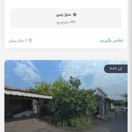
متراژ زمین
246 مترمربع
تماس بگیرید
2 سال پیش
کد 209