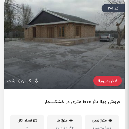
کد 201
#خرید_ویلا
گیلان
رشت
فروش ویلا باغ 1000 متری در خشکبیجار
متراژ زمین
متراژ بنا
تعداد اتاق
1000 مترمربع
142 مترمربع
2