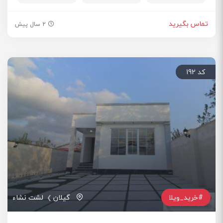
تماس بگیرید
2 سال پیش
کد 192
#خرید_ویلا
گیلان
لشت نشاء