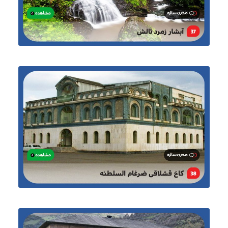
بلاگ
گالری
نقشه
گردشگری
گیلان
درباره
ما
تماس
با
ما