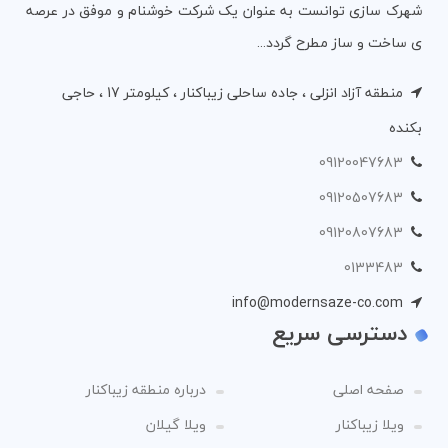
شهرک سازی توانست به عنوان یک شرکت خوشنام و موفق در عرصه
ی ساخت و ساز مطرح گردد...
منطقه آزاد انزلی ، جاده ساحلی زیباکنار ، کیلومتر 17 ، حاجی
بکنده
09120047683
09120507683
09120807683
0133483
info@modernsaze-co.com
دسترسی سریع
صفحه اصلی
درباره منطقه زیباکنار
ویلا زیباکنار
ویلا گیلان