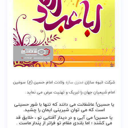
شرکت انبوه سازان
مدرن سازه
ولادت امام حسین (ع) سومین
امام شیعیان جهان را تبریک و تهنیت عرض می نماید .
یا حسین! عاشقانت می دانند که تنها با شور حسینی
است که می توان شیرینی ایمان را چشید.
یا حسین! می آیی و در دیدار آفتابی تو ، خلایق قد
می کشند ؛ اما بلندی مقام تو فراتر از پندار ماست .