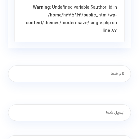
Warning
: Undefined variable $author_id in
/home/h375964/public_html/wp-
content/themes/modernsaze/single.php
on
line
87