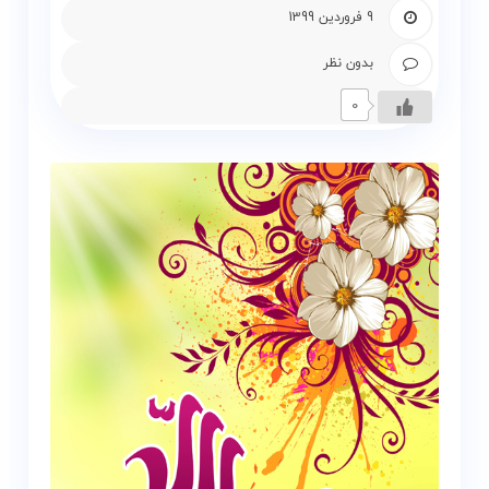
و
9 فروردین 1399
زمین
بدون نظر
بلاگ
0
گالری
نقشه
گردشگری
گیلان
درباره
ما
تماس
با
ما