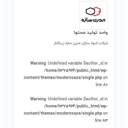
واحد تولید محتوا
شرکت انبوه سازان مدرن سازه زیباکنار
Warning
: Undefined variable $author_id in
/home/h375964/public_html/wp-
content/themes/modernsaze/single.php
on
line
80
Warning
: Undefined variable $author_id in
/home/h375964/public_html/wp-
content/themes/modernsaze/single.php
on
line
83