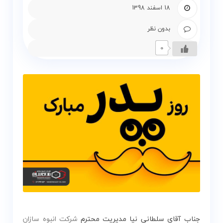
و
18 اسفند 1398
زمین
بدون نظر
بلاگ
0
گالری
نقشه
گردشگری
گیلان
درباره
ما
تماس
با
ما
جناب آقای سلطانی نیا مدیریت محترم
شرکت انبوه سازان