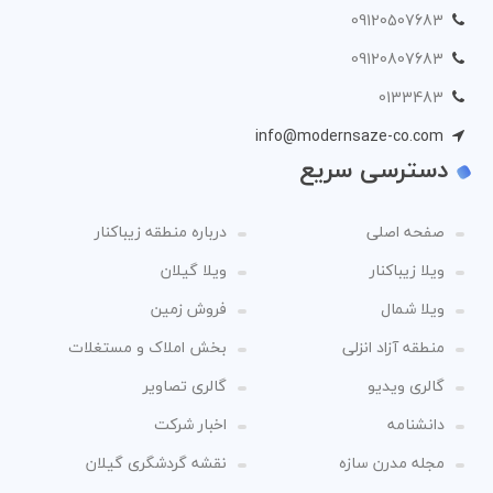
09120507683
09120807683
0133483
info@modernsaze-co.com
دسترسی سریع
صفحه اصلی
درباره منطقه زیباکنار
ویلا زیباکنار
ویلا گیلان
ویلا شمال
فروش زمین
منطقه آزاد انزلی
بخش املاک و مستغلات
گالری ویدیو
گالری تصاویر
دانشنامه
اخبار شرکت
مجله مدرن سازه
نقشه گردشگری گیلان