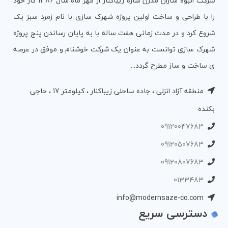
شرکت انبوه سازان مدرن سازه زیباکنار از مهر ماه سال 1386 کار خود
را با طراحی و ساخت اولین پروژه شهرک سازی با نام زمرد سبز یک
شروع کرد و در مدت زمانی هفت ساله با به پایان رساندن پنج پروژه
شهرک سازی توانست به عنوان یک شرکت خوشنام و موفق در عرصه
ی ساخت و ساز مطرح گردد...
منطقه آزاد انزلی ، جاده ساحلی زیباکنار ، کیلومتر 17 ، حاجی
بکنده
09120047683
09120507683
09120807683
0133483
info@modernsaze-co.com
دسترسی سریع