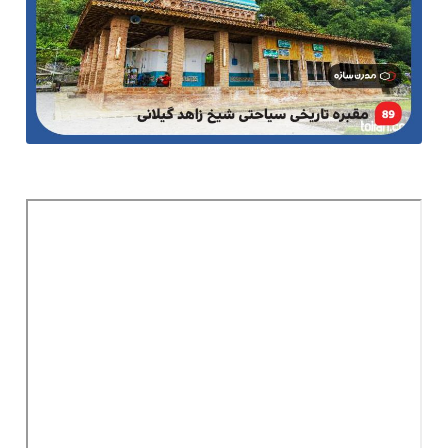
و
زمین
بلاگ
گالری
نقشه
گردشگری
گیلان
درباره
ما
تماس
با
ما