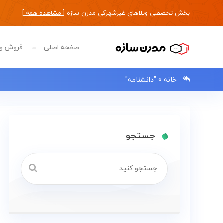
بخش تخصصی ویلاهای غیرشهرکی مدرن سازه [
مشاهده همه
]
صفحه اصلی
فروش وی
خانه
»
"دانشنامه"
0133483
جستجو
صفحه
اصلی
فروش
ویلا