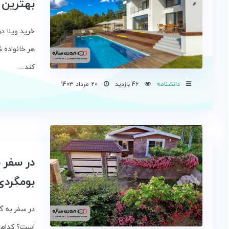
بهترین ش
خرید ویلا د
هر خانواده 
کند....
دانشنامه
46 بازدید
20 مرداد 1403
در سفر ب
بومگردی
در سفر به گی
است؟ کدام ی