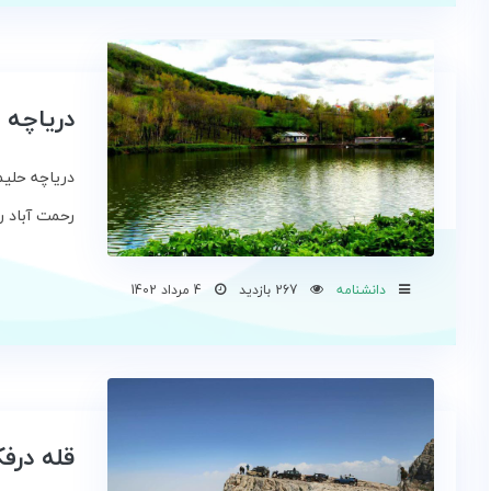
دریاچه 
دریاچه حلیم
رحمت آباد ر
دانشنامه
267 بازدید
4 مرداد 1402
قله درفک