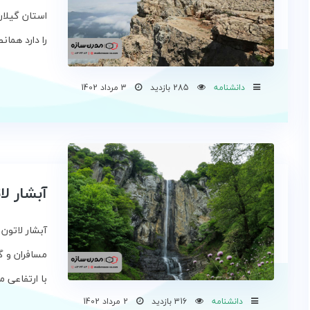
استان گیلان 
را دارد همانط
دانشنامه
285 بازدید
3 مرداد 1402
آبشار لا
آبشار لاتون
مسافران و گ
با ارتفاعی معادل
دانشنامه
316 بازدید
2 مرداد 1402