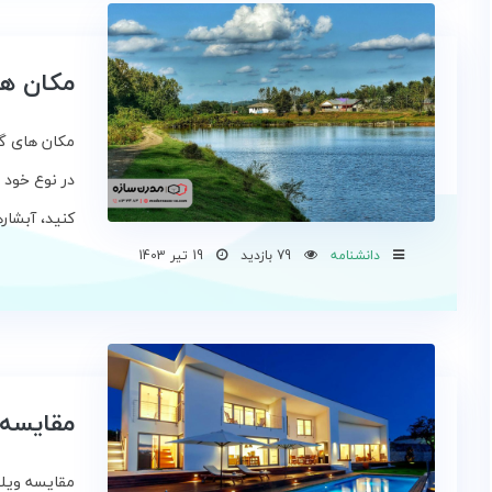
مکان ه
مکان های گر
در نوع خود 
‌کنید، آبشار
دانشنامه
79 بازدید
19 تیر 1403
مقایسه 
مقایسه ویلا