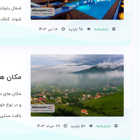
شمال بتوانند
شوند. کمک می
دانشنامه
98 بازدید
18 تیر 1403
مکان ها
مکان های دی
و در نوع خو
بافت سنتی ر
دانشنامه
56 بازدید
27 خرداد 1403