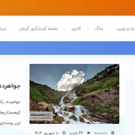
لا و زمین
بلاگ
گالری
نقشه گردشگری گیلان
دربار
جواهرده
جواهرده، یکی
کوهستان‌های
این روستای خوش‌آ
دانشنامه
44 بازدید
10 شهریور 1403