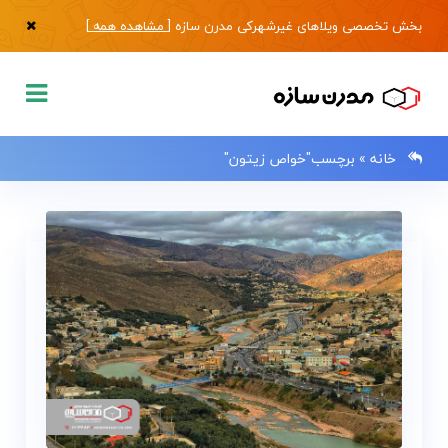
بخش تخصصی ویلاهای غیرشهرکی مدرن سازه [
مشاهده همه
]
خانه
»
برچسب"خواص زیتون"
0133483
صفحه
اصلی
فروش
ویلا