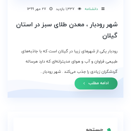
و
دانشنامه
1,337 بازدید
27 مهر 1399
زمین
شهر رودبار ، معدن طلای سبز در استان
بلاگ
گیلان
گالری
رودبار یکی از شهرهای زیبا در گیلان است که با جاذبه‌های
نقشه
طبیعی فراوان و آب و هوای مدیترانه‌ای که دارد هرساله
گردشگری
گردشگران زیادی را جذب می‌کند . شهر رودبار...
گیلان
ادامه مطلب
درباره
ما
تماس
با
ما
جستجو