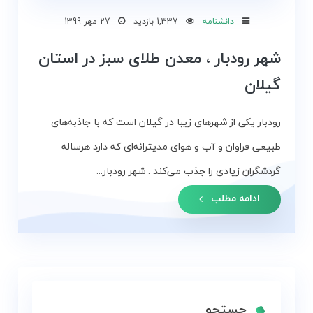
و
دانشنامه
1,337 بازدید
27 مهر 1399
زمین
شهر رودبار ، معدن طلای سبز در استان
بلاگ
گیلان
گالری
رودبار یکی از شهرهای زیبا در گیلان است که با جاذبه‌های
نقشه
طبیعی فراوان و آب و هوای مدیترانه‌ای که دارد هرساله
گردشگری
گردشگران زیادی را جذب می‌کند . شهر رودبار...
گیلان
ادامه مطلب
درباره
ما
تماس
با
ما
جستجو