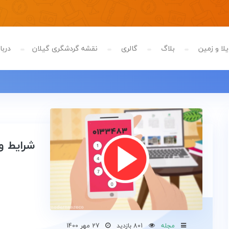
لا و زمین
بلاگ
گالری
نقشه گردشگری گیلان
دربار
شرایط و
مجله
801 بازدید
27 مهر 1400