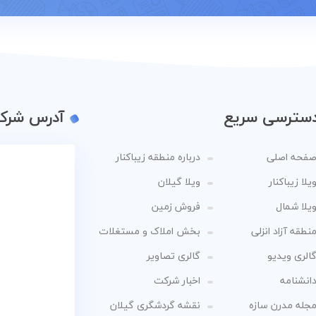
سترسی سریع
آدرس شرک
فحه اصلی
درباره منطقه زیباکنار
یلا زیباکنار
ویلا گیلان
یلا شمال
فروش زمین
نطقه آزاد انزلی
بخش املاک و مستغلات
الری ویدیو
گالری تصاویر
انشنامه
اخبار شرکت
جله مدرن سازه
نقشه گردشگری گیلان