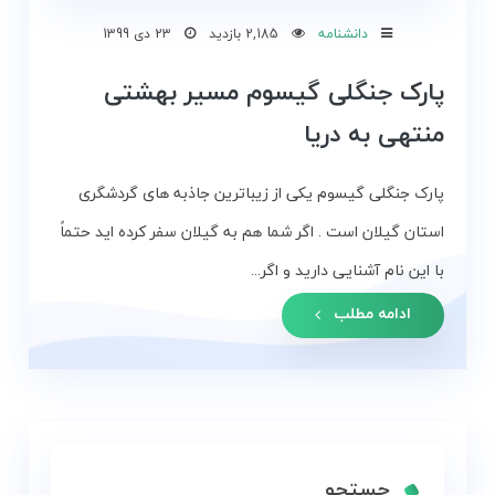
و
دانشنامه
2,185 بازدید
23 دی 1399
زمین
پارک جنگلی گیسوم مسیر بهشتی
بلاگ
منتهی به دریا
گالری
پارک جنگلی گیسوم یکی از زیباترین جاذبه های گردشگری
نقشه
استان گیلان است . اگر شما هم به گیلان سفر کرده اید حتماً
گردشگری
با این نام آشنایی دارید و اگر...
گیلان
ادامه مطلب
درباره
ما
تماس
با
ما
جستجو