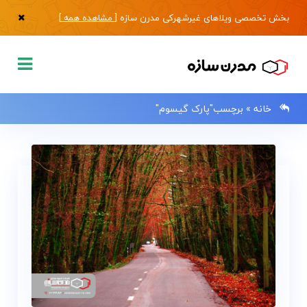
بخش تخصصی ویلاهای غیرشهرکی مدرن سازه [
مشاهده همه
]
خانه
»
برچسب"پارک گیسوم"
0133483
صفحه
اصلی
فروش
ویلا