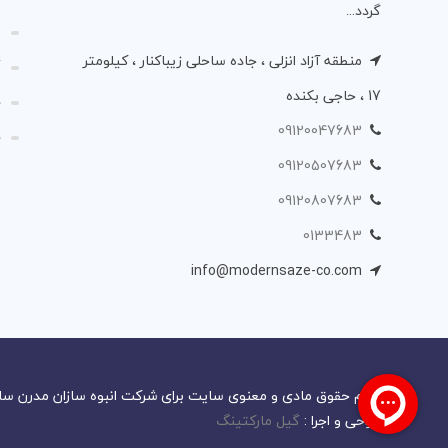
گردد...
م
منطقه آزاد انزلی ، جاده ساحلی زیباکنار ، کیلومتر
گ
17 ، حاجی بکنده
د
09120047683
د
09120507683
09120807683
0133483
info@modernsaze-co.com
تمام حقوق مادی و معنوی سایت برای شرکت انبوه سازان مدرن سازه زیباکنا
طراحی و اجرا :
گیل مارکتینگ