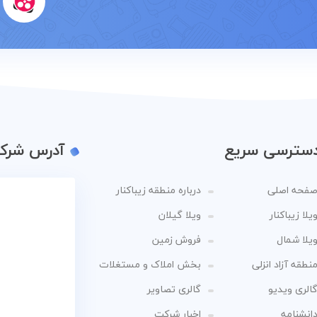
سترسی سریع
آدرس شرک
فحه اصلی
درباره منطقه زیباکنار
یلا زیباکنار
ویلا گیلان
یلا شمال
فروش زمین
نطقه آزاد انزلی
بخش املاک و مستغلات
الری ویدیو
گالری تصاویر
انشنامه
اخبار شرکت