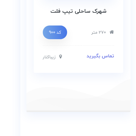
شهرک ساحلی تیپ فلت
270 متر
کد 900
تماس بگیرید
زیباکنار