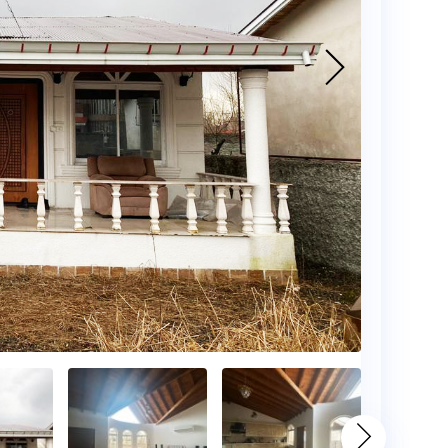
و
زمین
بلاگ
گالری
نقشه
گردشگری
گیلان
درباره
ما
تماس
با
ما