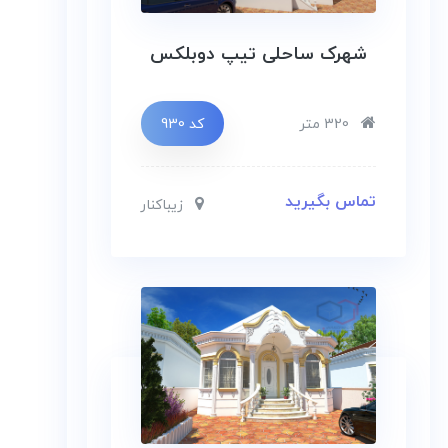
شهرک ساحلی تیپ دوبلکس
320 متر
کد 930
تماس بگیرید
زیباکنار