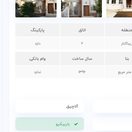
نطقه
اتاق
پارکینگ
یباکنار
2
دارد
بنا
سال ساخت
وام بانکی
1396
ندارد
آلاچیق
باربیکیو