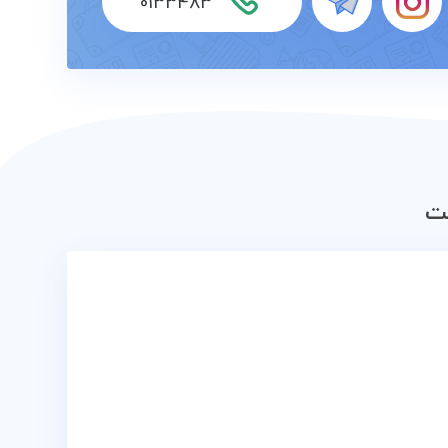
0133483
ت