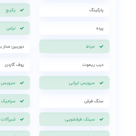
پارکینگ
پکیج
پرده
تراس
حیاط
دوربین مدار ب
درب ریموت
روف گاردن
سرویس ایرانی
سرویس ف
سنگ فرش
سرامیک
سینک ظرفشویی
شیرآلات