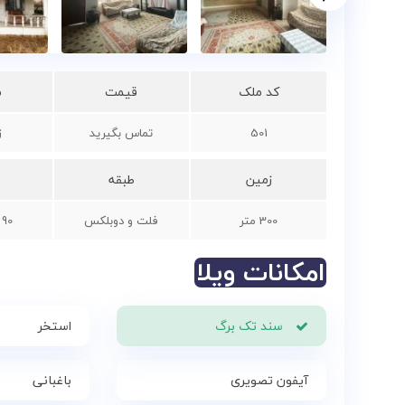
کد ملک
قیمت
م
501
تماس بگیرید
ز
زمین
طبقه
300 متر
فلت و دوبلکس
90 متر مربع
امکانات ویلا
سند تک برگ
استخر
آیفون تصویری
باغبانی