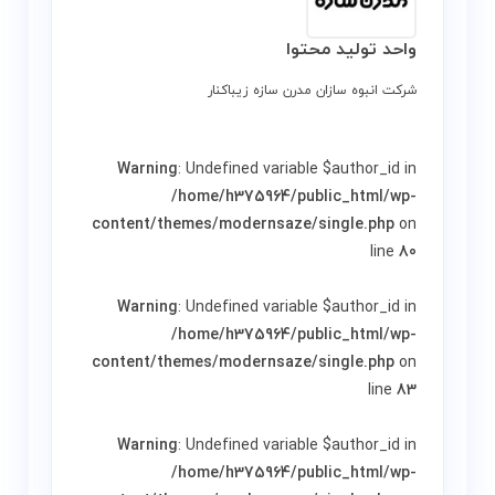
واحد تولید محتوا
شرکت انبوه سازان مدرن سازه زیباکنار
Warning
: Undefined variable $author_id in
/home/h375964/public_html/wp-
content/themes/modernsaze/single.php
on
line
80
Warning
: Undefined variable $author_id in
/home/h375964/public_html/wp-
content/themes/modernsaze/single.php
on
line
83
Warning
: Undefined variable $author_id in
/home/h375964/public_html/wp-