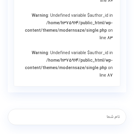
line
80
Warning
: Undefined variable $author_id in
/home/h375964/public_html/wp-
content/themes/modernsaze/single.php
on
line
83
Warning
: Undefined variable $author_id in
/home/h375964/public_html/wp-
content/themes/modernsaze/single.php
on
line
87