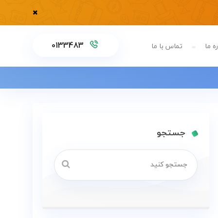
0133483
ه ما
تماس با ما
جستجو