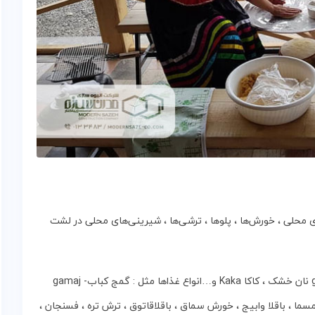
محلی ، خورش‌ها ، پلوها ، ترشی‌ها ، شیرینی‌های‌ محلی‌ در لشت‌
انواع‌ نان‌ها مثل : کشتا Kashta ، نان‌ برنجی ،‌ گیل‌ پوتو gilputo نان‌ خشک‌ ، کاکا Kaka و…انواع‌ غذاها مثل : گمج‌ کباب‌- gamaj
‌ ، ترش‌ کباب‌ ، غوره‌ مسما ، باقلا وابیج‌ ، خورش‌ سماق‌ ، باقلاقاتوق‌ ، ترش‌ تره‌ ، فسنجان‌ ،