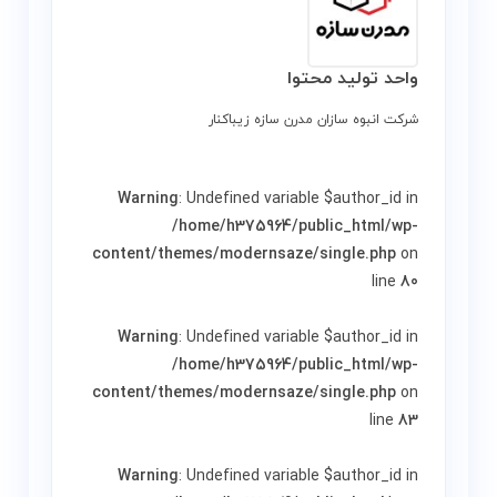
واحد تولید محتوا
شرکت انبوه سازان مدرن سازه زیباکنار
Warning
: Undefined variable $author_id in
/home/h375964/public_html/wp-
content/themes/modernsaze/single.php
on
line
80
Warning
: Undefined variable $author_id in
/home/h375964/public_html/wp-
content/themes/modernsaze/single.php
on
line
83
Warning
: Undefined variable $author_id in