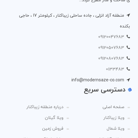
منطقه آزاد انزلی ، جاده ساحلی زیباکنار ، کیلومتر 17 ، حاجی
بکنده
09120047683
09120507683
09120807683
0133483
info@modernsaze-co.com
دسترسی سریع
صفحه اصلی
درباره منطقه زیباکنار
ویلا زیباکنار
ویلا گیلان
ویلا شمال
فروش زمین